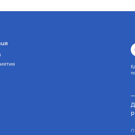
ия
и
иятия
Е
п
Д
р
П