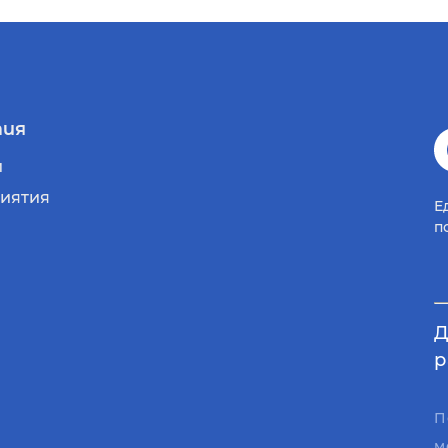
ия
и
иятия
Е
п
Д
р
П
м