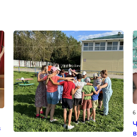
6
Ч
в