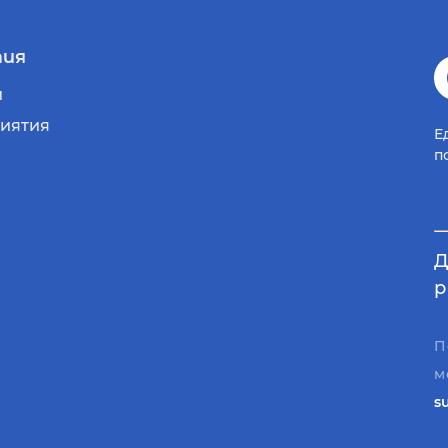
ия
и
иятия
Е
п
Д
р
П
м
s