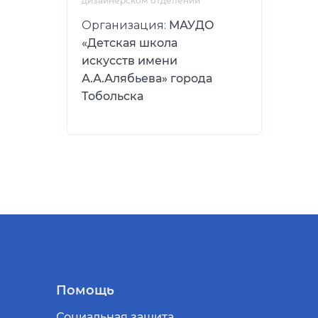
дизайнерском отделении
Организация:
МАУДО
«Детская школа
искусств имени
А.А.Алябьева» города
Тобольска
Помощь
Социальная защита