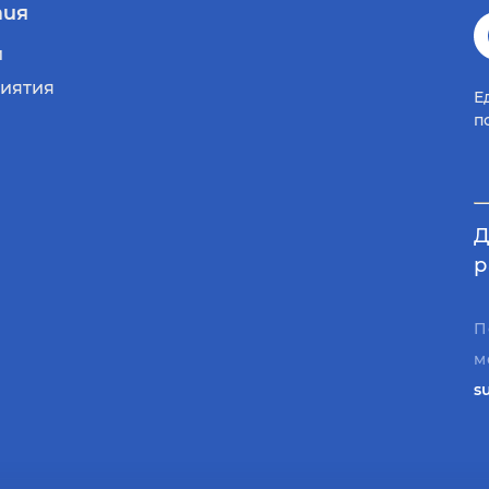
ия
и
иятия
Е
п
Д
р
П
м
s