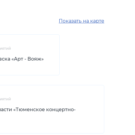
Показать на карте
иятий
ска «Арт - Вояж»
иятий
ласти «Тюменское концертно-