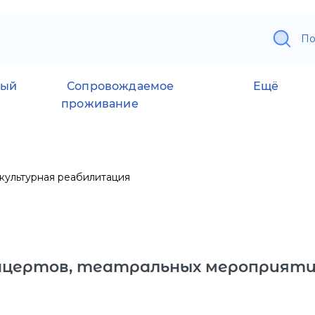
По
ный
Сопровождаемое
Ещё
проживание
культурная реабилитация
онцертов, театральных мероприят