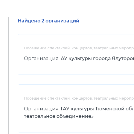
Найдено 2 организаций
Посещение спектаклей, концертов, театральных меропр
Организация:
АУ культуры города Ялуторов
Посещение спектаклей, концертов, театральных меропр
Организация:
ГАУ культуры Тюменской об
театральное объединение»