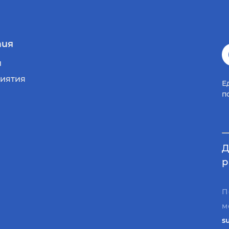
ия
и
иятия
Е
п
Д
р
П
м
s