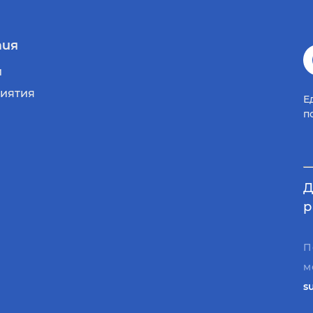
ия
и
иятия
Е
п
Д
р
П
м
s