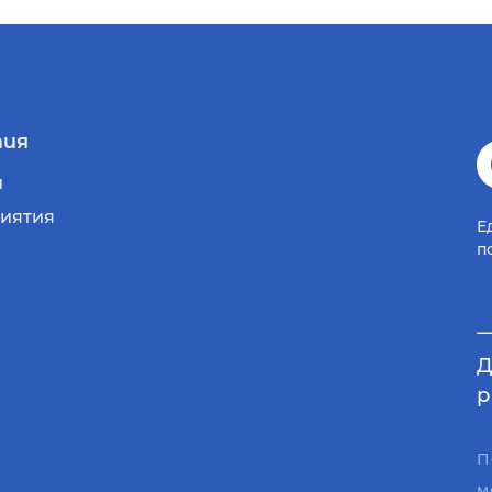
ия
и
иятия
Е
п
Д
р
П
м