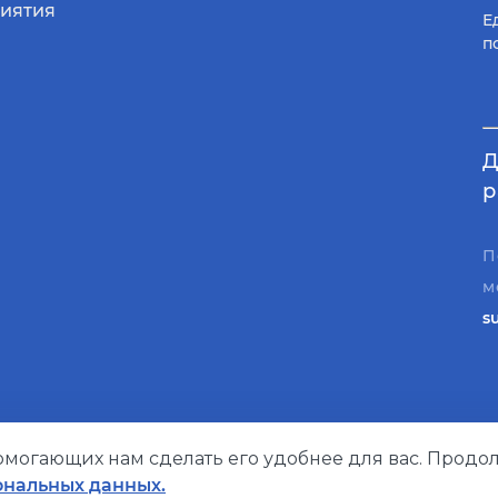
иятия
Е
п
Д
р
П
м
s
помогающих нам сделать его удобнее для вас. Продол
Политика конфиденциальности
ональных данных.