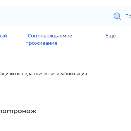
По
ный
Сопровождаемое
Ещё
проживание
Социально-педагогическая реабилитация
 патронаж