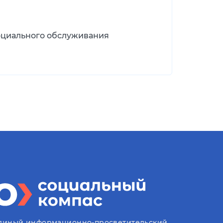
оциального обслуживания
диный информационно-просветительский