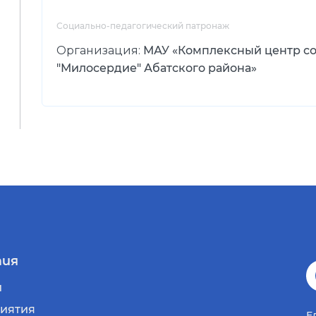
Социально-педагогический патронаж
Организация:
МАУ «Комплексный центр с
"Милосердие" Абатского района»
ия
и
иятия
Е