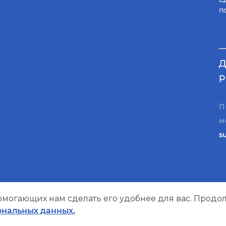
п
Д
р
П
м
s
помогающих нам сделать его удобнее для вас. Продол
Политика конфиденциальности
ональных данных.