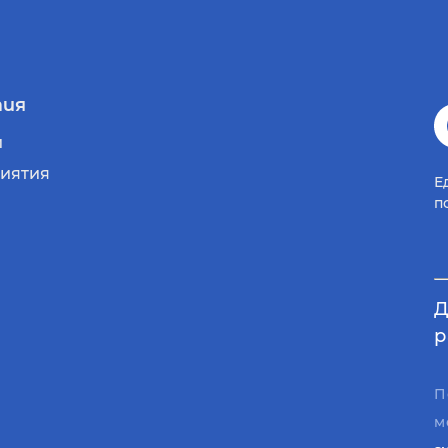
ия
и
иятия
Е
п
Д
р
П
м