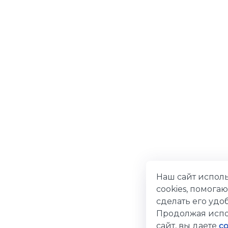
Наш сайт испол
cookies, помога
сделать его удоб
Продолжая испо
сайт, вы даете
с