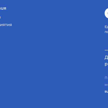
ия
и
иятия
Е
п
Д
р
П
м
s