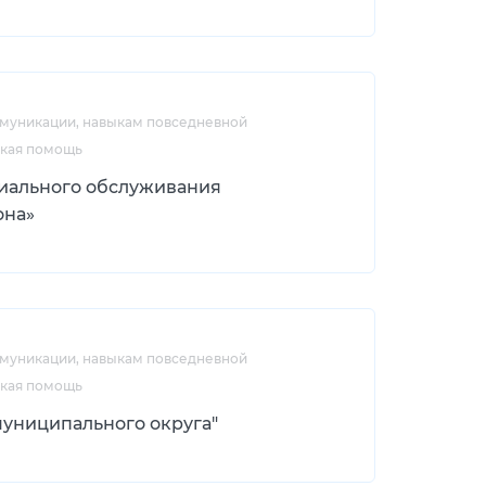
ммуникации, навыкам повседневной
ская помощь
иального обслуживания
она»
ммуникации, навыкам повседневной
ская помощь
униципального округа"