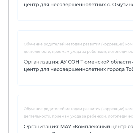
центр для несовершеннолетних с. Омутин
Обучение родителей методам развития (коррекции) ко
деятельности, приемам ухода за ребенком, логопедиче
Организация:
АУ СОН Тюменской области
центр для несовершеннолетних города То
Обучение родителей методам развития (коррекции) ко
деятельности, приемам ухода за ребенком, логопедиче
Организация:
МАУ «Комплексный центр с