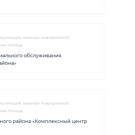
ммуникации, навыкам повседневной
ская помощь
иального обслуживания
айона»
ммуникации, навыкам повседневной
ская помощь
ного района «Комплексный центр