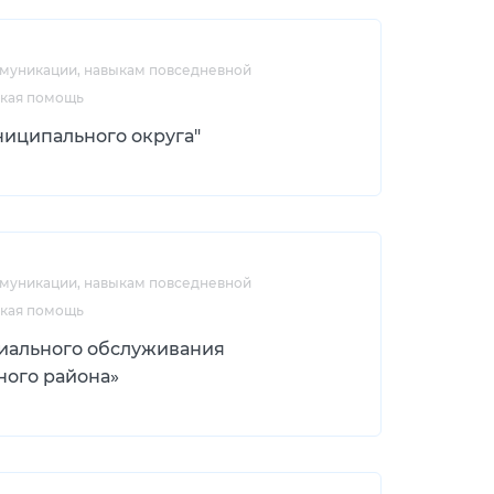
ммуникации, навыкам повседневной
ская помощь
иципального округа"
ммуникации, навыкам повседневной
ская помощь
иального обслуживания
ного района»