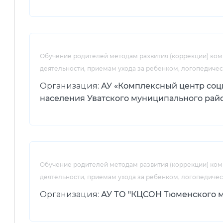
Обучение родителей методам развития (коррекции) ко
деятельности, приемам ухода за ребенком, логопедиче
Организация:
АУ «Комплексный центр соц
населения Уватского муниципального рай
Обучение родителей методам развития (коррекции) ко
деятельности, приемам ухода за ребенком, логопедиче
Организация:
АУ ТО "КЦСОН Тюменского м