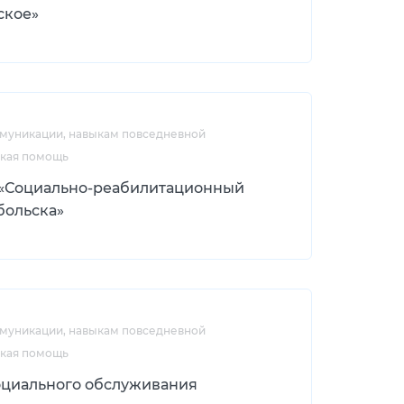
ское»
ммуникации, навыкам повседневной
ская помощь
 «Социально-реабилитационный
больска»
ммуникации, навыкам повседневной
ская помощь
оциального обслуживания