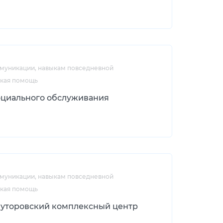
ммуникации, навыкам повседневной
ская помощь
оциального обслуживания
ммуникации, навыкам повседневной
ская помощь
луторовский комплексный центр