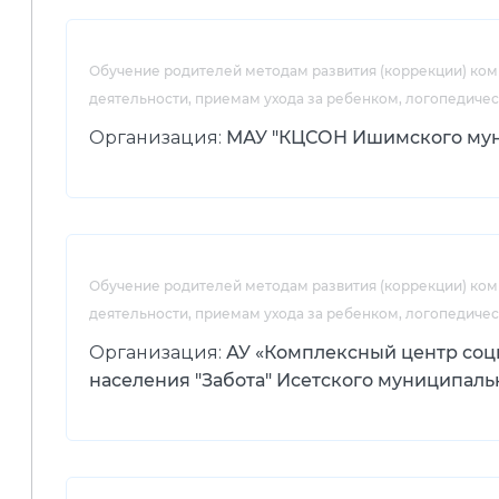
Обучение родителей методам развития (коррекции) ко
деятельности, приемам ухода за ребенком, логопедиче
Организация:
МАУ "КЦСОН Ишимского мун
Обучение родителей методам развития (коррекции) ко
деятельности, приемам ухода за ребенком, логопедиче
Организация:
АУ «Комплексный центр соц
населения "Забота" Исетского муниципаль