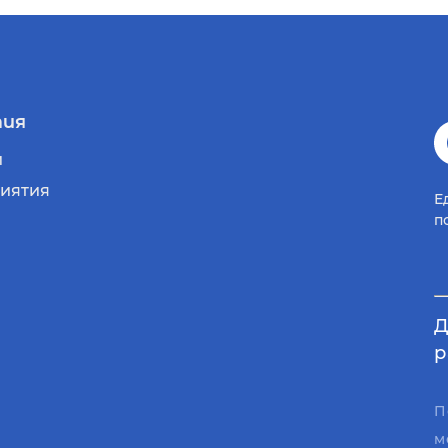
ия
и
иятия
Е
п
Д
р
П
м