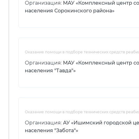
Организация:
МАУ «Комплексный центр с
населения Сорокинского района»
Оказание помощи в подборе технических средств реаби
Организация:
МАУ «Комплексный центр с
населения "Тавда"»
Оказание помощи в подборе технических средств реаби
Организация:
АУ «Ишимский городской це
населения "Забота"»