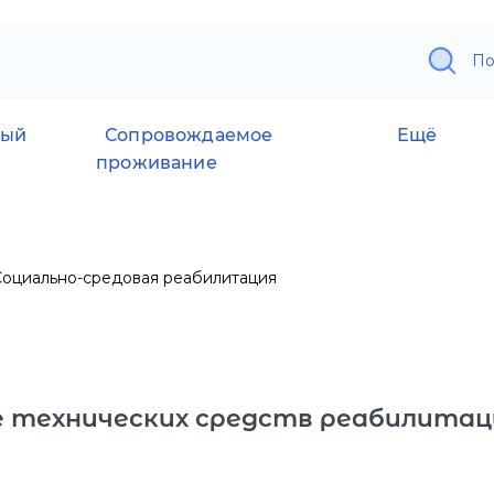
По
ный
Сопровождаемое
Ещё
проживание
Социально-средовая реабилитация
е технических средств реабилитац