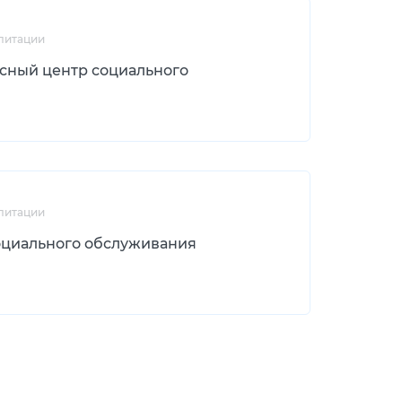
литации
сный центр социального
литации
оциального обслуживания