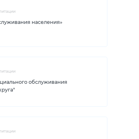
литации
служивания населения»
литации
оциального обслуживания
круга"
литации