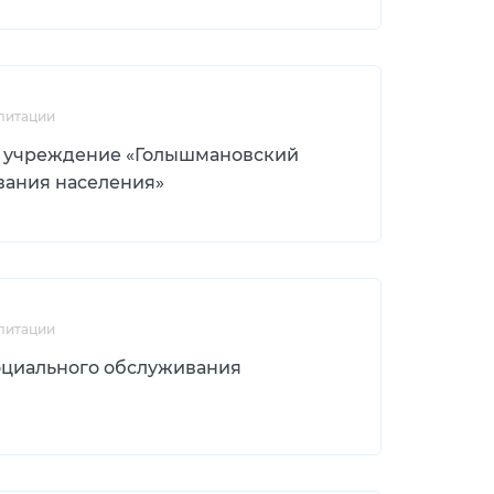
литации
 учреждение «Голышмановский
вания населения»
литации
оциального обслуживания