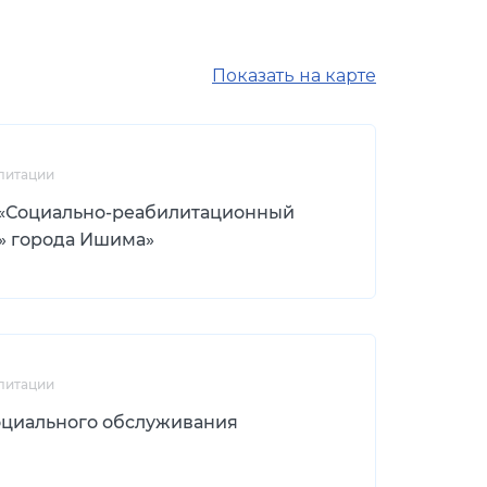
Показать на карте
литации
 «Социально-реабилитационный
» города Ишима»
литации
оциального обслуживания