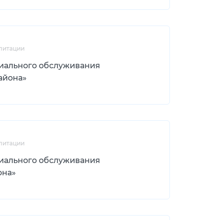
литации
иального обслуживания
айона»
литации
иального обслуживания
она»