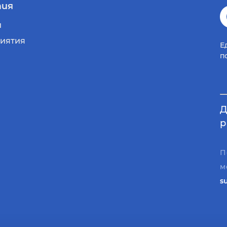
ия
и
иятия
Е
п
Д
р
П
м
s